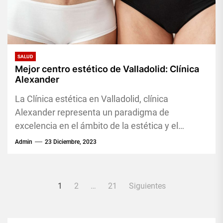
SALUD
Mejor centro estético de Valladolid: Clínica
Alexander
La Clínica estética en Valladolid, clínica
Alexander representa un paradigma de
excelencia en el ámbito de la estética y el
cuidado personal. Con una combinación...
Admin
23 Diciembre, 2023
Paginación
1
2
…
21
Siguientes
de
entradas