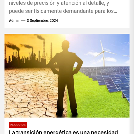
niveles de precisión y atención al detalle, y
puede ser físicamente demandante para los
técnicos que pasan...
Admin
3 Septiembre, 2024
NEGOCIOS
La transición energética es una necesidad