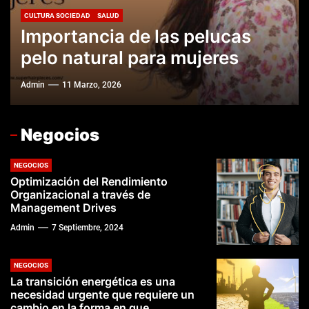
¿Quién ganó el Manchester
Perchas de Boda Perfectas:
Humanos el paso que
CULTURA SOCIEDAD
GENERAL
TIENDAS ONLINE
SALUD
Importancia de las pelucas
Derby? | City arrolla a United
Materiales, Diseño y Consejos
Tendencias emergentes en la
necesitas para escalar
pelo natural para mujeres
3-0, Haaland brilla
Prácticos
joyería por mayor para 2025
profesionalmente?
Admin
Admin
Admin
Admin
Admin
11 Marzo, 2026
23 Septiembre, 2025
25 Mayo, 2025
7 Mayo, 2025
28 Noviembre, 2024
Negocios
NEGOCIOS
Optimización del Rendimiento
Organizacional a través de
Management Drives
Admin
7 Septiembre, 2024
NEGOCIOS
La transición energética es una
necesidad urgente que requiere un
cambio en la forma en que