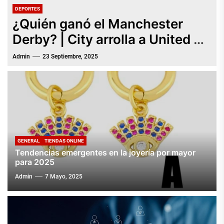
DEPORTES
¿Quién ganó el Manchester
Derby? | City arrolla a United 3-
0, Haaland brilla
Admin
23 Septiembre, 2025
GENERAL
TIENDAS ONLINE
Tendencias emergentes en la joyería por mayor
para 2025
Admin
7 Mayo, 2025