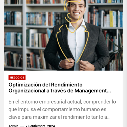
NEGOCIOS
Optimización del Rendimiento
Organizacional a través de Management
Drives
En el entorno empresarial actual, comprender lo
que impulsa el comportamiento humano es
clave para maximizar el rendimiento tanto a
nivel individual como colectivo. Management...
Admin
7 Septiembre, 2024