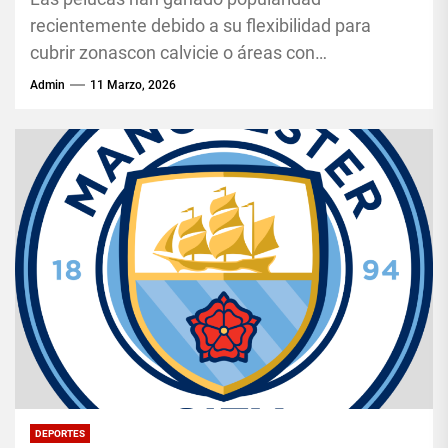
recientemente debido a su flexibilidad para
cubrir zonascon calvicie o áreas con
adelgazamiento del cabello. Con este creciente
Admin
11 Marzo, 2026
interés, las...
DEPORTES