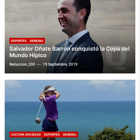
DEPORTES
GENERAL
Salvador Oñate Barrón conquistó la Copa del
Mundo Hípico
Redaccion_200
19 Septiembre, 2019
CULTURA SOCIEDAD
DEPORTES
GENERAL